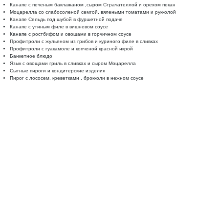
Канапе с печеным баклажаном ,сыром Страчателлой и орехом пекан
Моцарелла со слабосоленой семгой, вялеными томатами и рукколой
Канапе Сельдь под шубой в фуршетной подаче
Канапе с утиным филе в вишневом соусе
Канапе с ростбифом и овощами в горчичном соусе
Профитроли с жульеном из грибов и куриного филе в сливках
Профитроли с гуакамоле и копченой красной икрой
Банкетное блюдо
Язык с овощами гриль в сливках и сыром Моцарелла
Сытные пироги и кондитерские изделия
Пирог с лососем, креветками , брокколи в нежном соусе