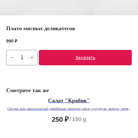
Плато мясных деликатесов
990
₽
Заказать
Смотрите так же
Салат "Крабик"
Состав: рис рассыпчатый, крабовые палочки, яйцо, кукуруза, зелень, перец
болгарский под домашним майонезом
250
₽
/
150 g