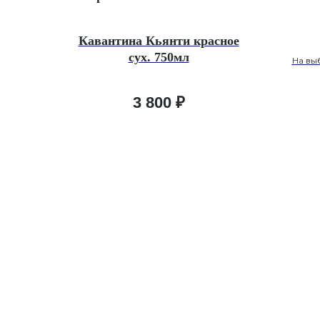
Кавантина Кьянти красное
сух. 750мл
На вы
3 800
₽