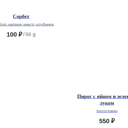
Сорбет
бор: малина, манго, клубника
100
₽
/
50 g
Пирог с яйцом и зел
луком
Килограмм
550
₽