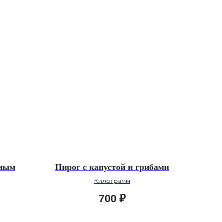
еным
Пирог с капустой и грибами
Килограмм
700
₽