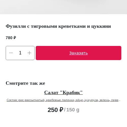
Фузилли с тигровыми креветками и цуккини
780
₽
Заказать
Смотрите так же
Салат "Крабик"
Состав: рис рассыпчатый, крабовые палочки, яйцо, кукуруза, зелень, перец
болгарский под домашним майонезом
250
₽
/
150 g