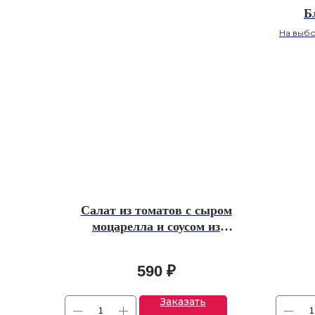
Б
На выб
Салат из томатов с сыром
моцарелла и соусом из
бальзамико и кедровыми
орешкам
590
₽
Заказать