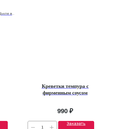
филе в
е
Креветки темпура с
фирменным соусом
990
₽
Заказать