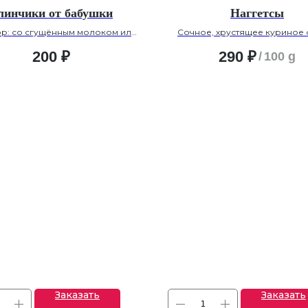
линчики от бабушки
Наггетсы
ор: со сгущённым молоком или
Сочное, хрустящее куриное 
сметаной.
фирменной панировк
100/30 г
200
₽
290
₽
/
100 g
Заказать
Заказать