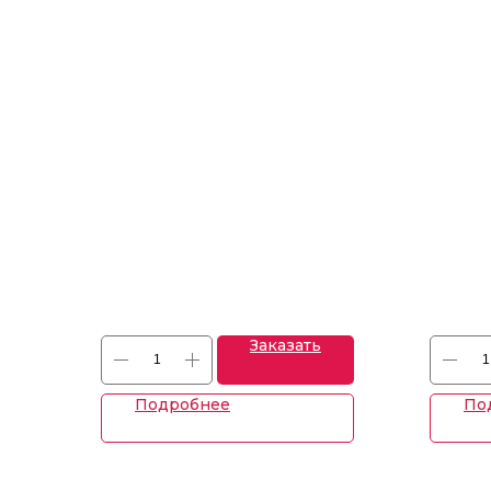
вишнев
cinnamon,
Заказать
Подробнее
По