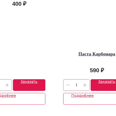
ый сок | orange, lemon, apple,
400
₽
 cloves, currant syrup, cherry juice
Паста Карбонара
590
₽
Заказать
Заказать
дробнее
Подробнее