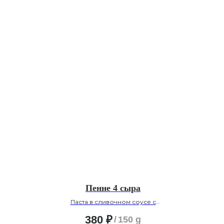
Пенне 4 сыра
Паста в сливочном соусе с
доваблением сыров: «Пармезан», «Дор-
блю», «Чеддер», «Моцарелла»
380
₽
/
150 g