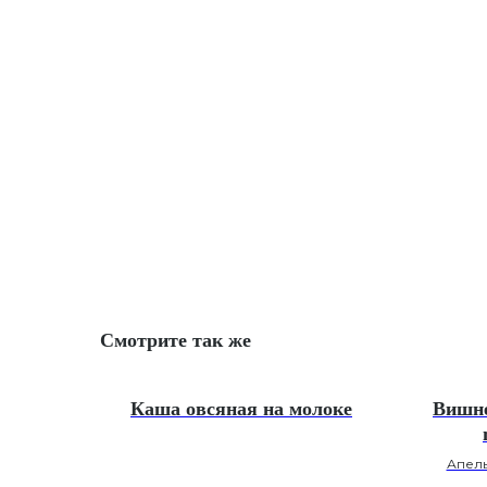
Смотрите так же
Каша овсяная на молоке
Вишне
Апель
гвозди