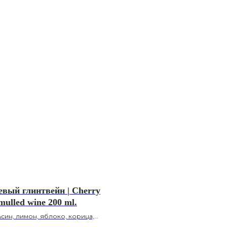
вый глинтвейн | Cherry
mulled wine 200 ml.
син, лимон, яблоко, корица,
ка, сироп черная смородина,