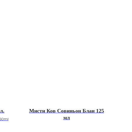
л.
Мисти Ков Совиньон Блан 125
мл
"50ml