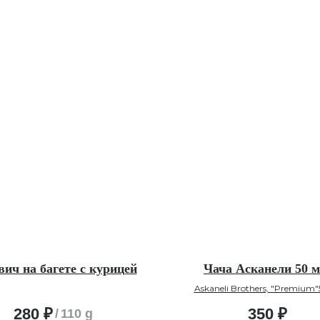
вич на багете с курицей
Чача Асканели 50 м
Askaneli Brothers, "Premium
280
₽
350
₽
/
110 g