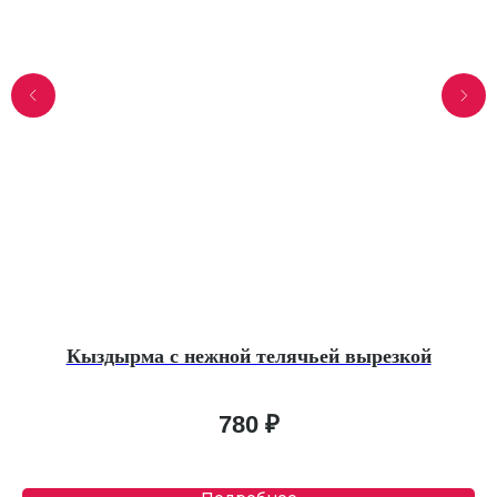
Кыздырма с нежной телячьей вырезкой
780
₽