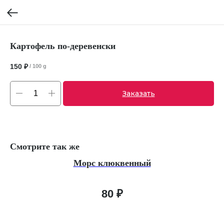
Картофель по-деревенски
150
₽
/
100 g
Заказать
Смотрите так же
Морс клюквенный
80
₽