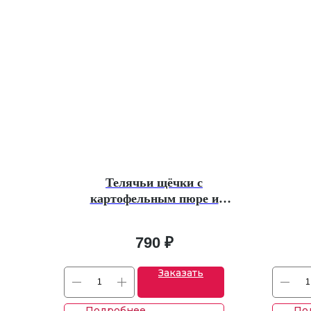
Телячьи щёчки с
картофельным пюре и
брусничным соусом
790
₽
Заказать
Подробнее
По