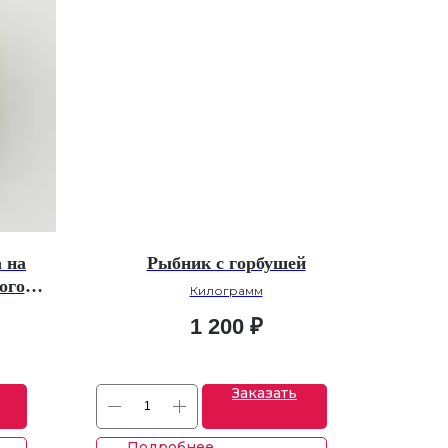
 на
Рыбник с горбушей
ого
Килограмм
а
1 200
₽
Заказать
Подробнее