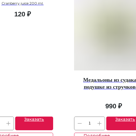
Cranberry juice 200 ml.
120
₽
Медальоны из судака
подушке из стручков
молодого горошк
990
₽
Заказать
Заказать
дробнее
Подробнее