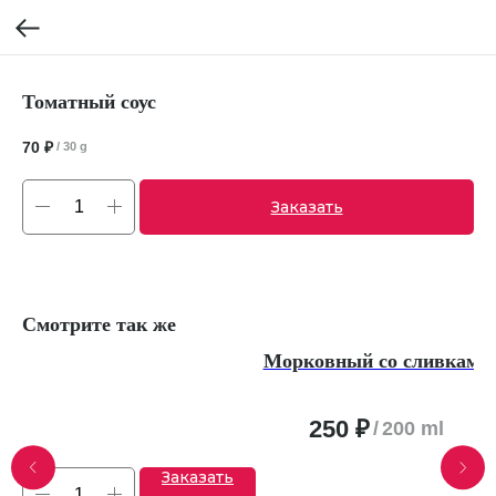
Томатный соус
70
₽
/
30 g
Заказать
Смотрите так же
Морковный со сливками
250
₽
/
200 ml
Заказать