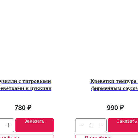
узилли с тигровыми
Креветки темпура 
еветками и цуккини
фирменным соусо
780
₽
990
₽
Заказать
Заказать
дробнее
Подробнее