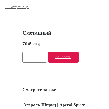
Смотреть еще
Сметанный
70
₽
/
30 g
Заказать
Смотрите так же
Апероль Шприц | Aperol Spritz