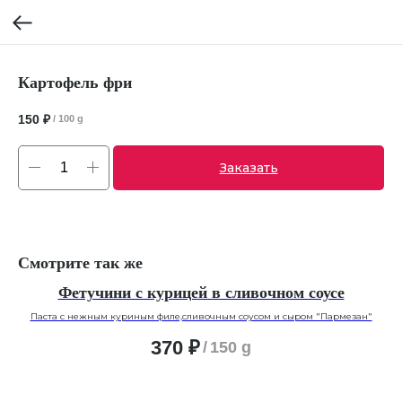
Картофель фри
150
₽
/
100 g
Заказать
Смотрите так же
Фетучини с курицей в сливочном соусе
Паста с нежным куриным филе,сливочным соусом и сыром "Пармезан"
370
₽
/
150 g