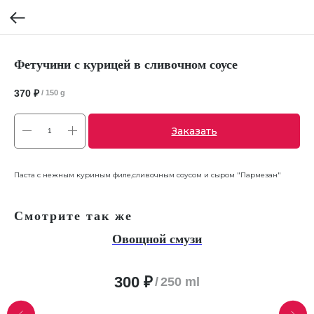
Фетучини с курицей в сливочном соусе
370
₽
/
150 g
Заказать
Паста с нежным куриным филе,сливочным соусом и сыром "Пармезан"
Смотрите так же
0
Овощной смузи
,
300
₽
/
250 ml
rry