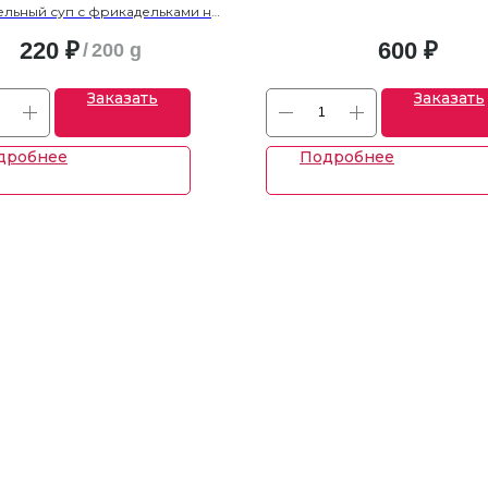
льный суп с фрикадельками на
ор: мясными или рыбными
Olmeca Gold Supremo
50 
220
₽
600
₽
/
200 g
Заказать
Заказать
дробнее
Подробнее