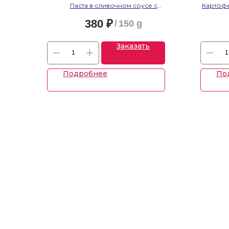
Паста в сливочном соусе с
Картофе
доваблением сыров: «Пармезан», «Дор-
выб
блю», «Чеддер», «Моцарелла»
380
₽
/
150 g
Заказать
Подробнее
По